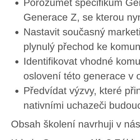
Porozumět specifikům Gene
Generace Z, se kterou nyn
Nastavit současný market
plynulý přechod ke komuni
Identifikovat vhodné komu
oslovení této generace v 
Předvídat výzvy, které př
nativními uchazeči budouc
Obsah školení navrhuji v nás