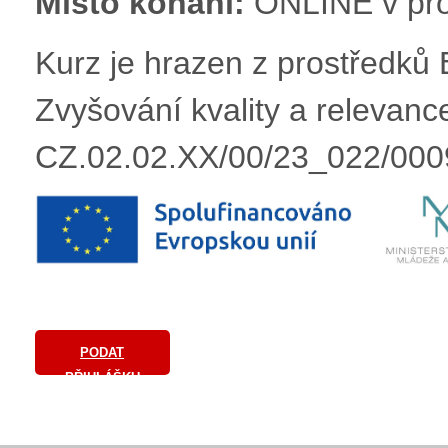
Místo konání:
ONLINE v pr
Kurz je hrazen z prostřed
Zvyšování kvality a relevan
CZ.02.02.XX/00/23_022/00
PODAT
PŘIHLÁŠKU