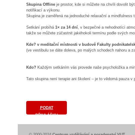
Skupina Offline
je prostor, kde si můžete na chvíli dovolit být
notifikací a výkonu.
Skupina je zaměřená na jednoduché relaxační a mindfulness tec
Setkání probíhá
1× za 14 dní
, v bezpečné a nehodnotící atmo
takže se můžete zúčastnit jakéhokoli termínu podle svých m
Kde? v meditační místnosti v budově Fakulty podnikatels
(ve vestibulu se dáte doleva, po malých schodech nahoru a za
Kdo?
Každým setkáním vás provede naše psycholožka a mindf
Tato skupina není terapie ani školení – je to vědomá pauza v
PODAT
PŘIHLÁŠKU
© 2000-2024
Centrum vzdělávání a poradenství VUT