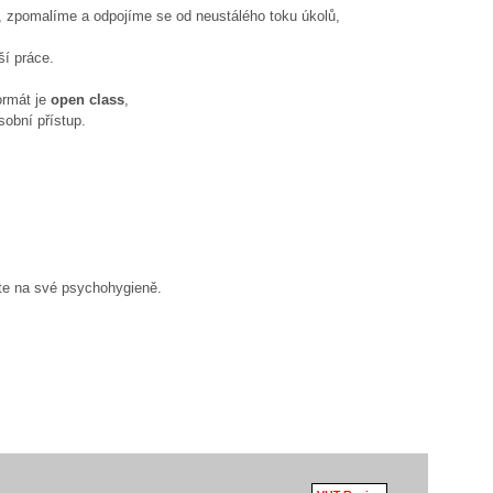
 zpomalíme a odpojíme se od neustálého toku úkolů,
ší práce.
ormát je
open class
,
sobní přístup.
jete na své psychohygieně.