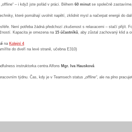
 „offline“ – i když jste pořád v práci. Během
60 minut
se společně zastavíme,
hniky, které pomáhají uvolnit napětí, zklidnit mysl a načerpat energii do dal
sféře. Není potřeba žádná předchozí zkušenost s relaxacemi – stačí přijít. F
ožností. Kapacita je omezena na
15 účastníků
, aby zůstal zachovaný klid a o
ké
na
Kolejní 4
míříte do dveří na levé straně, učebna E310)
ulness instruktorka centra Alfons
Mgr. Iva Hausková
 pracovním týdnu. Čas, kdy je v Teamsech status „
offline“
, ale na plno pracu