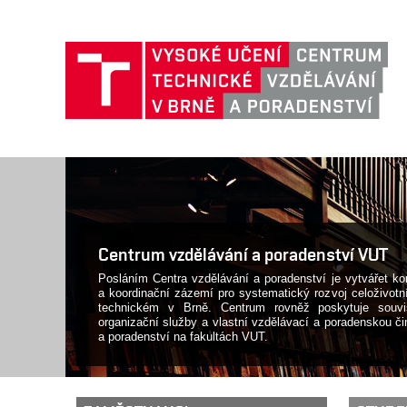
Centrum vzdělávání a poradenství VUT
Posláním Centra vzdělávání a poradenství je vytvářet ko
a koordinační zázemí pro systematický rozvoj celoživot
technickém v Brně. Centrum rovněž poskytuje souvis
organizační služby a vlastní vzdělávací a poradenskou či
a poradenství na fakultách VUT.