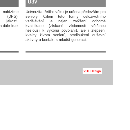
U3V
 nabízíme
Univerzita třetího věku je určena především pro
d (DPS),
seniory. Cílem této formy celoživotního
jakosti,
vzdělávání je nejen zvýšení odborné
a dále kurz
kvalifikace (získané vědomosti většinou
neslouží k výkonu povolání), ale i zlepšení
kvality života seniorů, prodloužení duševní
aktivity a kontakt s mladší generací.
VUT Design