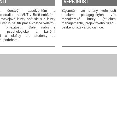
NTI
VEŘEJNOST
ům, čerstvým absolventům a
Zájemcům ze strany veřejnosti
o studium na VUT v Brně nabízíme
studium pedagogických vě
rozvojové kurzy soft skills a kurzy
manažerské kurzy (studium 
í vstup na trh práce včetně veletrhu
managementu, projektového řízení) 
ch příležitostí. Dále nabízíme
českého jazyka pro cizince.
ální psychologické a kariérní
tví a služby pro studenty se
mi potřebami.