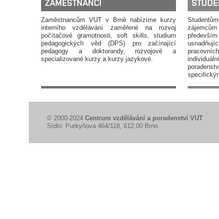
ZAMĚSTNANCI
STUDE
Zaměstnancům VUT v Brně nabízíme kurzy
Student
interního vzdělávání zaměřené na rozvoj
zájemcům 
počítačové gramotnosti, soft skills, studium
především 
pedagogických věd (DPS) pro začínající
usnadňujíc
pedagogy a doktorandy, rozvojové a
pracovní
specializované kurzy a kurzy jazykové.
individu
poradens
specifický
© 2000-2024
Centrum vzdělávání a poradenství VUT
Sídlo: Purkyňova 464/118, 612 00 Brno