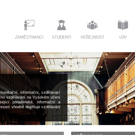
ZAMĚSTNANCI
STUDENTI
VEŘEJNOST
U3V
munikační, informační, vzdělávací
ního vzdělávání na Vysokém učení
ející poradenské, informační a
nností vhodně doplňuje vzdělávání