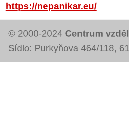
https://nepanikar.eu/
© 2000-2024
Centrum vzděl
Sídlo: Purkyňova 464/118, 6