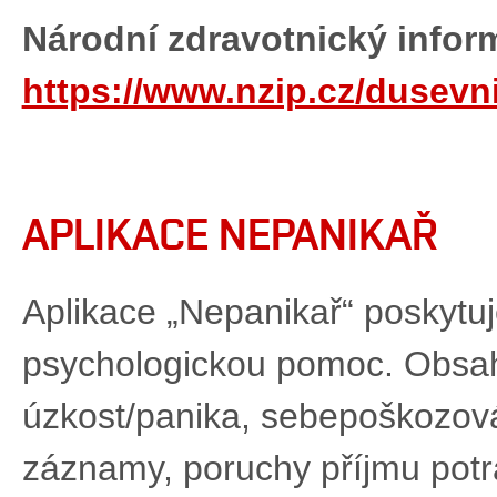
Národní zdravotnický inform
https://www.nzip.cz/dusevni
APLIKACE NEPANIKAŘ
Aplikace „Nepanikař“ poskytu
psychologickou pomoc. Obsah
úzkost/panika, sebepoškozov
záznamy, poruchy příjmu pot