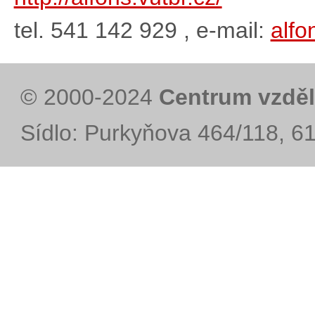
tel. 541 142 929 , e-mail:
alfo
© 2000-2024
Centrum vzděl
Sídlo: Purkyňova 464/118, 6