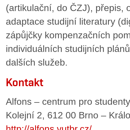
(artikulační, do ČZJ), přepis, 
adaptace studijní literatury (d
zápůjčky kompenzačních pomůc
individuálních studijních plánů
dalších služeb.
Kontakt
Alfons – centrum pro student
Kolejní 2, 612 00 Brno – Král
http://alfons.vutbr.cz/