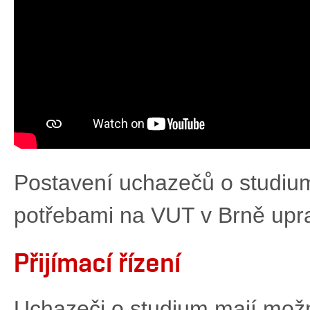
Postavení uchazečů o studium
potřebami na VUT v Brně upra
Přijímací řízení
Uchazeči o studium mají mož