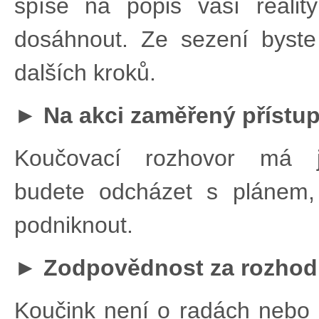
spíše na popis vaší realit
dosáhnout. Ze sezení byste
dalších kroků.
► Na akci zaměřený přístu
Koučovací rozhovor má j
budete odcházet s plánem,
podniknout.
► Zodpovědnost za rozhodnu
Koučink není o radách nebo 