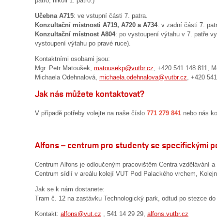
patro, nikoli 1. patro.)
Učebna A715
: ve vstupní části 7. patra.
Konzultační místnosti A719, A720 a A734
: v zadní části 7. pat
Konzultační místnost A804
: po vystoupení výtahu v 7. patře v
vystoupení výtahu po pravé ruce).
Kontaktními osobami jsou:
Mgr. Petr Matoušek,
matousekp@vutbr.cz
, +420 541 148 811, M
Michaela Odehnalová,
michaela.odehnalova@vutbr.cz
, +420 541
Jak nás můžete kontaktovat?
V případě potřeby volejte na naše číslo
771 279 841
nebo nás ko
Alfons – centrum pro studenty se specifickými 
Centrum Alfons je odloučeným pracovištěm Centra vzdělávání a p
Centrum sídlí v areálu kolejí VUT Pod Palackého vrchem, Kolejní
Jak se k nám dostanete:
Tram č. 12 na zastávku Technologický park, odtud po stezce do 
Kontakt:
alfons@vut.cz
, 541 14 29 29,
alfons.vutbr.cz