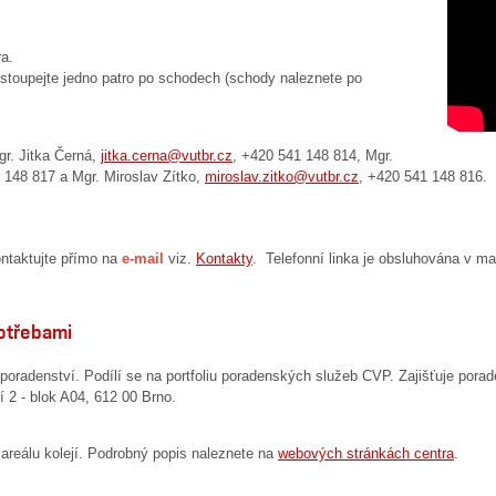
ra.
ystoupejte jedno patro po schodech (schody naleznete po
gr. Jitka Černá,
jitka.cerna@vutbr.cz
, +420 541 148 814, Mgr.
 148 817 a Mgr. Miroslav Zítko,
miroslav.zitko@vutbr.cz
, +420 541 148 816.
ntaktujte přímo na
e-mail
viz.
Kontakty
. Telefonní linka je obsluhována v m
potřebami
oradenství. Podílí se na portfoliu poradenských služeb CVP. Zajišťuje porad
 2 - blok A04, 612 00 Brno.
areálu kolejí. Podrobný popis naleznete na
webových stránkách centra
.