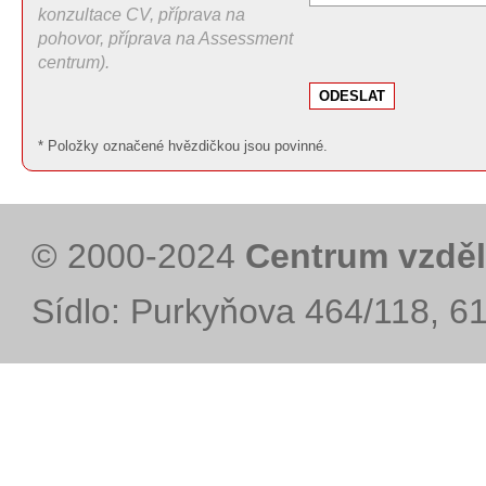
konzultace CV, příprava na
pohovor, příprava na Assessment
centrum).
* Položky označené hvězdičkou jsou povinné.
© 2000-2024
Centrum vzděl
Sídlo: Purkyňova 464/118, 6