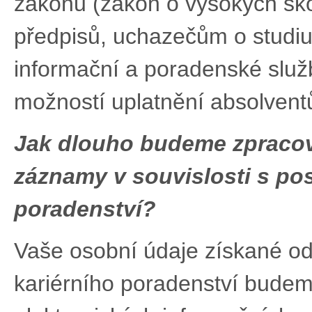
zákonů (zákon o vysokých ško
předpisů, uchazečům o studi
informační a poradenské služb
možností uplatnění absolventů
Jak dlouho budeme zpracov
záznamy v souvislosti s po
poradenství
?
Vaše osobní údaje získané od 
kariérního poradenství budeme