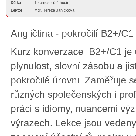
Délka
1 semestr (34 hodin)
Lektor
Mgr. Tereza Janíčková
Angličtina - pokročilí B2+/C
Kurz konverzace B2+/C1 je ur
plynulost, slovní zásobu a j
pokročilé úrovni. Zaměřuje s
různých společenských i pro
práci s idiomy, nuancemi vý
výrazech. Lekce jsou vedeny 