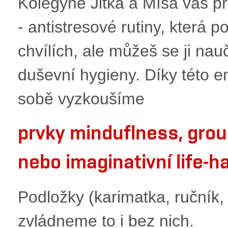
Kolegyně Jitka a Míša vás pr
- antistresové rutiny, která 
chvílích, ale můžeš se ji nauč
duševní hygieny. Díky této e
sobě vyzkoušíme
prvky minduflness, grou
nebo imaginativní life-h
Podložky (karimatka, ručník,
zvládneme to i bez nich.