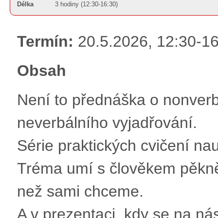
Délka
3 hodiny (12:30-16:30)
Termín:
20.5.2026, 12:30-1
Obsah
Není to přednáška o nonverbá
neverbálního vyjadřování.
Série praktických cvičení nau
Tréma umí s člověkem pěkně 
než sami chceme.
A v prezentaci, kdy se na nás 