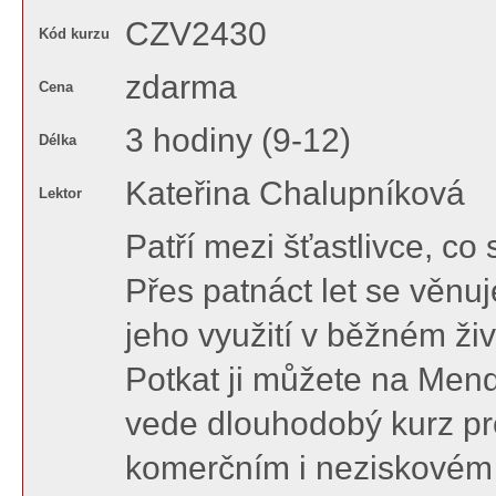
CZV2430
Kód kurzu
zdarma
Cena
3 hodiny (9-12)
Délka
Kateřina Chalupníková
Lektor
Patří mezi šťastlivce, co
Přes patnáct let se věnuj
jeho využití v běžném ži
Potkat ji můžete na Mend
vede dlouhodobý kurz pr
komerčním i neziskovém s