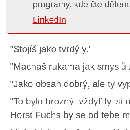
programy, kde čte děte
LinkedIn
"Stojíš jako tvrdý y."
"Mácháš rukama jak smyslů 
"Jako obsah dobrý, ale ty vy
"To bylo hrozný, vždyť ty jsi 
Horst Fuchs by se od tebe mo