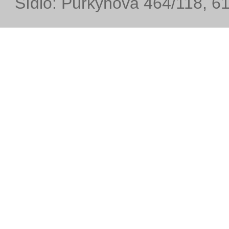
Sídlo: Purkyňova 464/118, 6