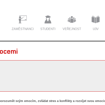
ZAMĚSTNANCI
STUDENTI
VEŘEJNOST
U3V
mocemi
rozumět svým emocím, zvládat stres a konflikty a rozvíjet svou emocion