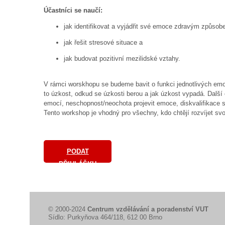
Účastníci se naučí:
jak identifikovat a vyjádřit své emoce zdravým způsob
jak řešit stresové situace a
jak budovat pozitivní mezilidské vztahy.
V rámci worskhopu se budeme bavit o funkci jednotlivých emo
to úzkost, odkud se úzkosti berou a jak úzkost vypadá. Dalš
emocí, neschopnost/neochota projevit emoce, diskvalifikace
Tento workshop je vhodný pro všechny, kdo chtějí rozvíjet svo
PODAT
PŘIHLÁŠKU
© 2000-2024
Centrum vzdělávání a poradenství VUT
Sídlo: Purkyňova 464/118, 612 00 Brno